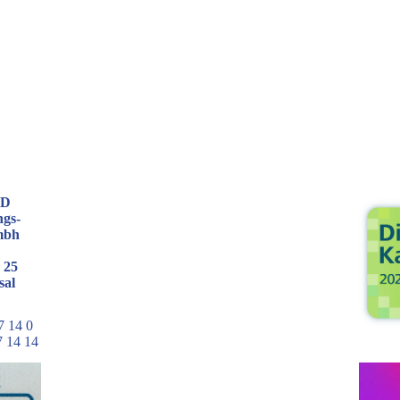
D
ngs-
 mbh
 25
sal
7 14 0
7 14 14